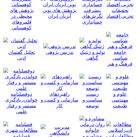
تحقیقات
پیشرفت
پژوهش های نوین
پژوهش های
تجربی اقتصاد
نگرش‌های
آبزیان ایران
محیطی در
حسابداری
قلمروهای
کوهستانی
جامعه
تولید و ژنتیک
تدریس پژوهی
تحلیل گفتمان
شناسی
گیاهی
ادبی
فرهنگ و هنر
علوم و
زیست
راهبردهای
دوفصلنامه
مهندسی
سیاست و
سازمانی و کسب و
خواندن، یادگیری
طبیعت
توسعه
کار
مستمر و رفتار
علمی
مطالعات ادب
مشاوره و
فصلنامه