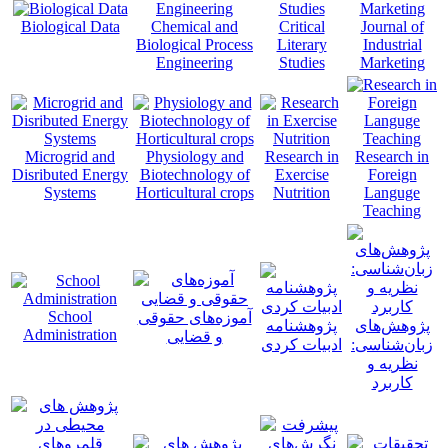
Biological Data
Chemical and
Critical
Journal of
Biological Process
Literary
Industrial
Engineering
Studies
Marketing
Microgrid and
Physiology and
Research in
Research in
Disributed Energy
Biotechnology of
Exercise
Foreign
Systems
Horticultural crops
Nutrition
Languge
Teaching
School
آموزه‌های حقوقی
پژوهش‌های
پژوهشنامه
Administration
و قضایی
زبان‌شناسی:
ادبیات کردی
نظریه و
کاربرد